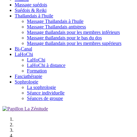
Massage suédois
Suédois & Reiki
Thaïlandais à l'huile
Massage Thaïlandais à l'huile
Massage Thaïlandais antistress
Massage thaïlandais pour les membres inférieurs
Massage thaïlandais pour le bas du dos
Massage thaïlandais pour les membres supérieurs
Bi-Canal
LaHoChi
LaHoChi
LaHoChi à distance
Formation
Fasciathérapie
Sophrologie
La sophrologie
Séance individuelle
Séances de groupe