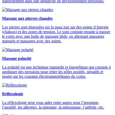
naturellement dans une démarche de développement personnel.
Massage aux pierres chaudes
Les pierres sont disposées sur la peau nue sur des points d’énergie
(chakras) et des zones de tension. Le soin consiste ensuite à masser
le corps avec une huile de massage tiède, en alternant massages
manuels et massages avec des galets.
Massage polarité
La polarité est une technique manuelle et énergétique qui consiste à
appliquer des pressions pour relier les pôles positifs, négatifs et
neutre sur les courants électromagnétiques du corps.
Réflexologie
La réflexologie peut vous aider entre autres pour l’insomnie,
l’anxiété, les allergies, la migraine, la ménopause, l’arthrite, etc.