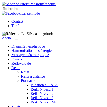
Contact
Tarifs
Accueil
Drainage lymphatique
Harmonisation des énergies
Massage métamorphique
Polarité
Réflexologie
Reiki
Reiki
Reiki à distance
Formation
Initiation au Reiki
Reiki Niveau 1
Reiki Niveau 2
Reiki Niveau 3
Reiki Niveau Maitre
Shiatsu