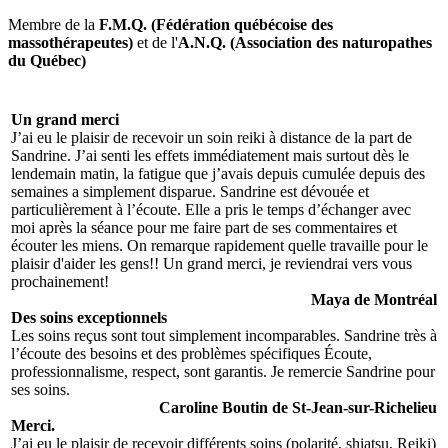
Membre de la
F.M.Q. (Fédération québécoise des
massothérapeutes)
et de l'
A.N.Q. (Association des naturopathes
du Québec)
Un grand merci
J’ai eu le plaisir de recevoir un soin reiki à distance de la part de
Sandrine. J’ai senti les effets immédiatement mais surtout dès le
lendemain matin, la fatigue que j’avais depuis cumulée depuis des
semaines a simplement disparue. Sandrine est dévouée et
particulièrement à l’écoute. Elle a pris le temps d’échanger avec
moi après la séance pour me faire part de ses commentaires et
écouter les miens. On remarque rapidement quelle travaille pour le
plaisir d'aider les gens!! Un grand merci, je reviendrai vers vous
prochainement!
Maya de Montréal
Des soins exceptionnels
Les soins reçus sont tout simplement incomparables. Sandrine très à
l’écoute des besoins et des problèmes spécifiques Écoute,
professionnalisme, respect, sont garantis. Je remercie Sandrine pour
ses soins.
Caroline Boutin de St-Jean-sur-Richelieu
Merci.
J’ai eu le plaisir de recevoir différents soins (polarité, shiatsu, Reiki)